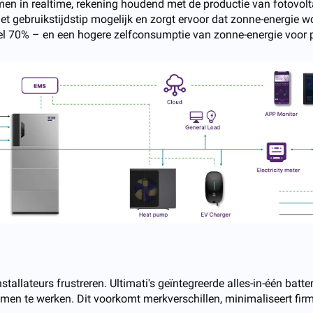
omen in realtime, rekening houdend met de productie van fotovol
et gebruikstijdstip mogelijk en zorgt ervoor dat zonne-energie w
el 70% – en een hogere zelfconsumptie van zonne-energie voor pa
allateurs frustreren. Ultimati's geïntegreerde alles-in-één batte
en te werken. Dit voorkomt merkverschillen, minimaliseert fir