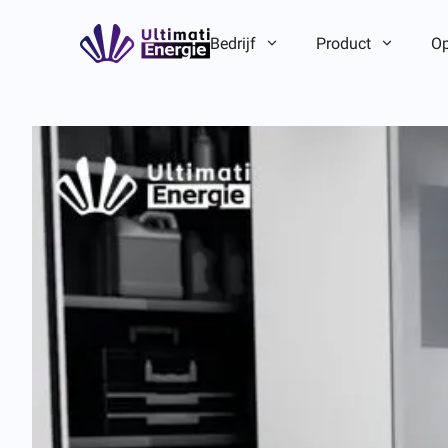
Bedrijf
Product
Op
Bedrijfsintroductie
Bedrijfsintroductie
ESG
ESG
Merkverhaal
Merkverhaal
Team-/lokaal voordeel
Team-/lokaal voordeel