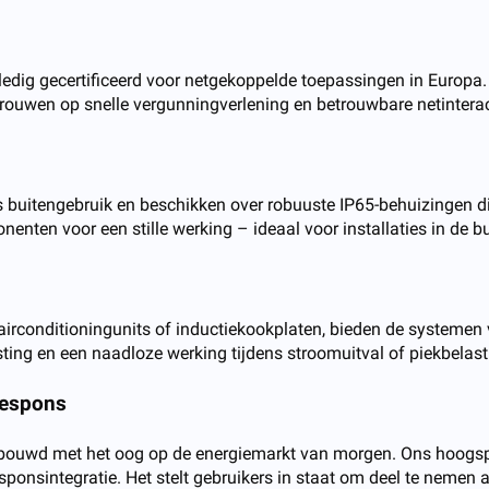
olledig gecertificeerd voor netgekoppelde toepassingen in Europ
ouwen op snelle vergunningverlening en betrouwbare netinteracti
 buitengebruik en beschikken over robuuste IP65-behuizingen di
onenten voor een stille werking – ideaal voor installaties in de
conditioningunits of inductiekookplaten, bieden de systemen va
ing en een naadloze werking tijdens stroomuitval of piekbelasti
grespons
 gebouwd met het oog op de energiemarkt van morgen. Ons hoo
ponsintegratie. Het stelt gebruikers in staat om deel te nemen