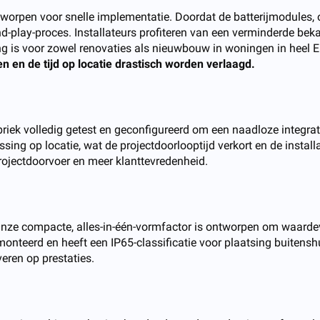
ontworpen voor snelle implementatie. Doordat de batterijmodules
nd-play-proces. Installateurs profiteren van een verminderde bek
ng is voor zowel renovaties als nieuwbouw in woningen in heel 
 en de tijd op locatie drastisch worden verlaagd.
riek volledig getest en geconfigureerd om een naadloze integrati
g op locatie, wat de projectdoorlooptijd verkort en de installat
projectdoorvoer en meer klanttevredenheid.
ze compacte, alles-in-één-vormfactor is ontworpen om waardevo
nteerd en heeft een IP65-classificatie voor plaatsing buitensh
eren op prestaties.