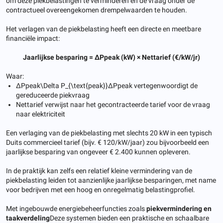
om deze piekbelastingen te verminderen en de vraag onder de
contractueel overeengekomen drempelwaarden te houden.
Het verlagen van de piekbelasting heeft een directe en meetbare
financiële impact:
Jaarlijkse besparing = ΔPpeak (kW) × Nettarief (€/kW/jr)
Waar:
ΔPpeak\Delta P_{\text{peak}}ΔPpeak vertegenwoordigt de
gereduceerde piekvraag
Nettarief verwijst naar het gecontracteerde tarief voor de vraag
naar elektriciteit
Een verlaging van de piekbelasting met slechts 20 kW in een typisch
Duits commercieel tarief (bijv. € 120/kW/jaar) zou bijvoorbeeld een
jaarlijkse besparing van ongeveer € 2.400 kunnen opleveren.
In de praktijk kan zelfs een relatief kleine vermindering van de
piekbelasting leiden tot aanzienlijke jaarlijkse besparingen, met name
voor bedrijven met een hoog en onregelmatig belastingprofiel.
Met ingebouwde energiebeheerfuncties zoals
piekvermindering en
taakverdeling
Deze systemen bieden een praktische en schaalbare