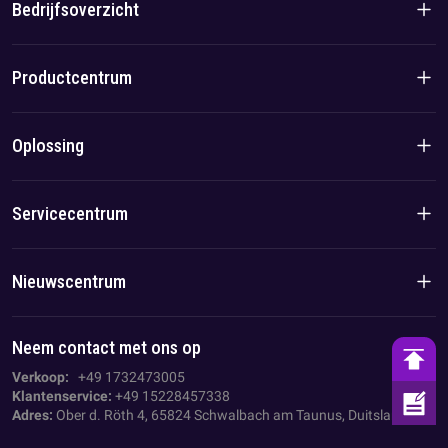
Bedrijfsoverzicht
Bedrijfsintroductie
Productcentrum
Merkverhaal
Woonproducten
Oplossing
Team-/lokaal voordeel
C&I-producten
Oplossing
Servicecentrum
Geval
Privacybeleid
Nieuwscentrum
Impressum
Bedrijfsnieuws
Neem contact met ons op
AGB
Branche nieuws
Verkoop:
+49 1732473005
Klantenservice:
+49 15228457338
Adres:
Ober d. Röth 4, 65824 Schwalbach am Taunus, Duitsland