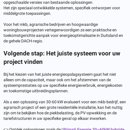
opgeschaalde versies van bestaande oplossingen.
Het zijn speciaal ontwikkelde systemen, specifiek ontworpen voor
middelgrote toepassingen.
Voor het mkb, agrarische bedrijven en hoogwaardige
woningbouwprojecten vertegenwoordigen ze een praktische en
toekomstgerichte aanpak voor energieoptimalisatie in Duitsland en
de gehele DACH-regio.
Volgende stap: Het juiste systeem voor uw
project vinden
Bij het kiezen van het juiste energieopslagsysteem gaat het niet
alleen om de capaciteit, maar ook om het afstemmen van de
systeemprestaties op uw specifieke energieverbruik, energiekosten
en toekomstige uitbreidingsplannen.
Als u een oplossing van 30-60 kW evalueert voor een mkb-bedrijf, een
agrarisch project of een grote residentiële installatie, kan het nuttig
zijn om te bekijken hoe de piekbelasting, de PV-opwekking en de
tariefstructuren in uw specifieke geval op elkaar inwerken.
👉 Ontdek oplossingen zoals de
Ultimati Energie 30–60kW hybride