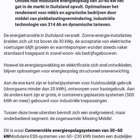
Ontdek hoe modulaire energieopslag van 30-60 kW het
gat in de markt in Duitsland opvult. Optimaliseer het
rendement voor mkb's en agrarische bedrijven door
middel van piekbelastingvermindering, industriële
technologie van 314 Ah en dynamische tarieven.
De energietransitie in Duitsland versnelt. Zonne-energie-installaties
breiden zich uit tot boven de 30 kWp, de acceptatie van elektrische
voertuigen blijft groeien en warmtepompen worden steeds vaker
standaard toegepast in zowel woon- als bedrijfsgebouwen.
Hoewel de energieopwekking en elektrificatie zich snel ontwikkelen,
blijven oplossingen voor energieopslag structureel onevenwichtig.
Aan de ene kant zijn er batterijsystemen voor huishoudelijk gebruik
(doorgaans minder dan 20 kWh), ontworpen voor basisgebruik. Aan
de andere kant zijn er grote, in containers geplaatste systemen (500
kWh en meer) gebouwd voor industriële toepassingen.
Tussen deze twee uitersten bevindt zich een snelgroeiend, maar
onderbediend segment: de zogenaamde 'Missing Middle'.
Dit is waar
Commerciële energieopslagsystemen van 30–60
kW
Modulaire ESS-systemen van 60–230 kWh bieden een duidelijke