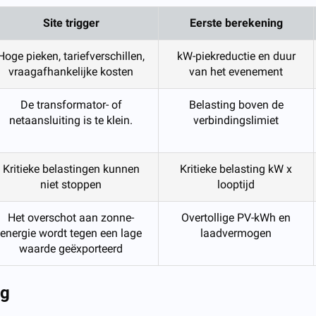
Site trigger
Eerste berekening
Hoge pieken, tariefverschillen,
kW-piekreductie en duur
vraagafhankelijke kosten
van het evenement
De transformator- of
Belasting boven de
netaansluiting is te klein.
verbindingslimiet
Kritieke belastingen kunnen
Kritieke belasting kW x
niet stoppen
looptijd
Het overschot aan zonne-
Overtollige PV-kWh en
energie wordt tegen een lage
laadvermogen
waarde geëxporteerd
ng