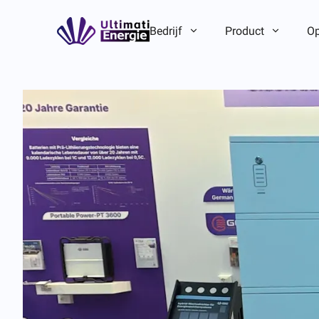
Bedrijf
Product
Op
Bedrijfsintroductie
Bedrijfsintroductie
ESG
ESG
Merkverhaal
Merkverhaal
Team-/lokaal voordeel
Team-/lokaal voordeel