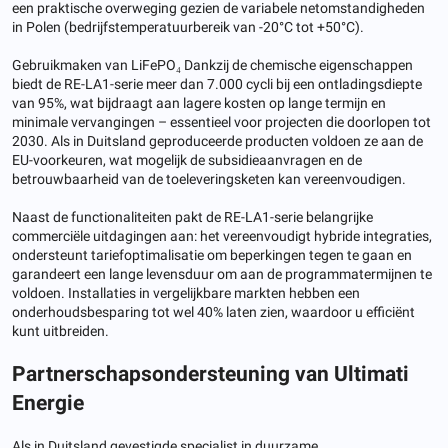
een praktische overweging gezien de variabele netomstandigheden
in Polen (bedrijfstemperatuurbereik van -20°C tot +50°C).
Gebruikmaken van LiFePO₄ Dankzij de chemische eigenschappen
biedt de RE-LA1-serie meer dan 7.000 cycli bij een ontladingsdiepte
van 95%, wat bijdraagt ​​aan lagere kosten op lange termijn en
minimale vervangingen – essentieel voor projecten die doorlopen tot
2030. Als in Duitsland geproduceerde producten voldoen ze aan de
EU-voorkeuren, wat mogelijk de subsidieaanvragen en de
betrouwbaarheid van de toeleveringsketen kan vereenvoudigen.
Naast de functionaliteiten pakt de RE-LA1-serie belangrijke
commerciële uitdagingen aan: het vereenvoudigt hybride integraties,
ondersteunt tariefoptimalisatie om beperkingen tegen te gaan en
garandeert een lange levensduur om aan de programmatermijnen te
voldoen. Installaties in vergelijkbare markten hebben een
onderhoudsbesparing tot wel 40% laten zien, waardoor u efficiënt
kunt uitbreiden.
Partnerschapsondersteuning van Ultimati
Energie
Als in Duitsland gevestigde specialist in duurzame