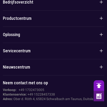
Bedrijfsoverzicht
Bedrijfsintroductie
Productcentrum
Merkverhaal
Woonproducten
Oplossing
Team-/lokaal voordeel
C&I-producten
Oplossing
Servicecentrum
Geval
Privacybeleid
Nieuwscentrum
Impressum
Bedrijfsnieuws
Neem contact met ons op
AGB
Branche nieuws
Verkoop:
+49 1732473005
Klantenservice:
+49 15228457338
Adres:
Ober d. Röth 4, 65824 Schwalbach am Taunus, Duitsland