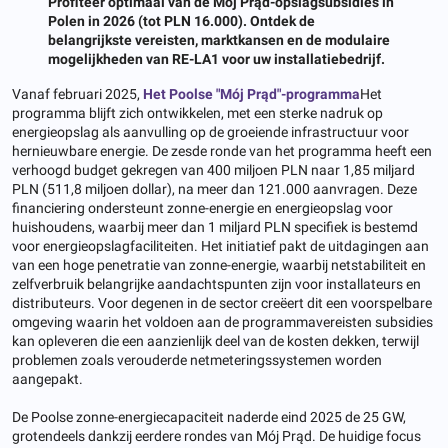
Profiteer optimaal van de Mój Prąd-opslagsubsidies in
Polen in 2026 (tot PLN 16.000). Ontdek de
belangrijkste vereisten, marktkansen en de modulaire
mogelijkheden van RE-LA1 voor uw installatiebedrijf.
Vanaf februari 2025,
Het Poolse "Mój Prąd"-programma
Het
programma blijft zich ontwikkelen, met een sterke nadruk op
energieopslag als aanvulling op de groeiende infrastructuur voor
hernieuwbare energie. De zesde ronde van het programma heeft een
verhoogd budget gekregen van 400 miljoen PLN naar 1,85 miljard
PLN (511,8 miljoen dollar), na meer dan 121.000 aanvragen. Deze
financiering ondersteunt zonne-energie en energieopslag voor
huishoudens, waarbij meer dan 1 miljard PLN specifiek is bestemd
voor energieopslagfaciliteiten. Het initiatief pakt de uitdagingen aan
van een hoge penetratie van zonne-energie, waarbij netstabiliteit en
zelfverbruik belangrijke aandachtspunten zijn voor installateurs en
distributeurs. Voor degenen in de sector creëert dit een voorspelbare
omgeving waarin het voldoen aan de programmavereisten subsidies
kan opleveren die een aanzienlijk deel van de kosten dekken, terwijl
problemen zoals verouderde netmeteringssystemen worden
aangepakt.
De Poolse zonne-energiecapaciteit naderde eind 2025 de 25 GW,
grotendeels dankzij eerdere rondes van Mój Prąd. De huidige focus