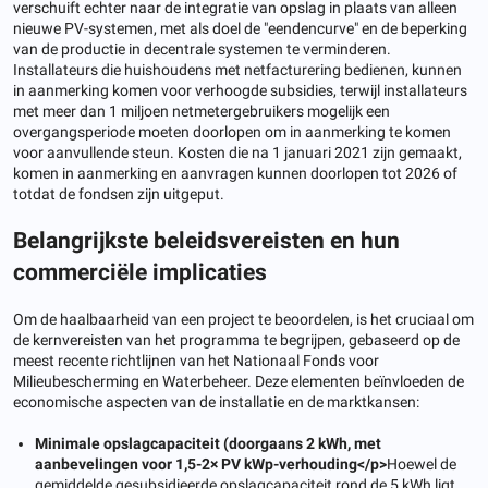
verschuift echter naar de integratie van opslag in plaats van alleen
nieuwe PV-systemen, met als doel de "eendencurve" en de beperking
van de productie in decentrale systemen te verminderen.
Installateurs die huishoudens met netfacturering bedienen, kunnen
in aanmerking komen voor verhoogde subsidies, terwijl installateurs
met meer dan 1 miljoen netmetergebruikers mogelijk een
overgangsperiode moeten doorlopen om in aanmerking te komen
voor aanvullende steun. Kosten die na 1 januari 2021 zijn gemaakt,
komen in aanmerking en aanvragen kunnen doorlopen tot 2026 of
totdat de fondsen zijn uitgeput.
Belangrijkste beleidsvereisten en hun
commerciële implicaties
Om de haalbaarheid van een project te beoordelen, is het cruciaal om
de kernvereisten van het programma te begrijpen, gebaseerd op de
meest recente richtlijnen van het Nationaal Fonds voor
Milieubescherming en Waterbeheer. Deze elementen beïnvloeden de
economische aspecten van de installatie en de marktkansen:
Minimale opslagcapaciteit (doorgaans 2 kWh, met
aanbevelingen voor 1,5-2
× PV kWp-verhouding</p>
Hoewel de
gemiddelde gesubsidieerde opslagcapaciteit rond de 5 kWh ligt,