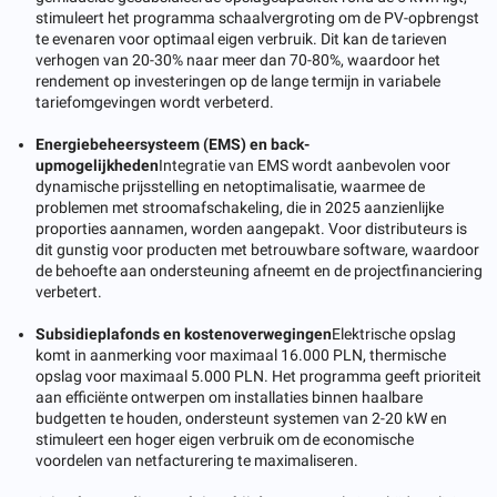
stimuleert het programma schaalvergroting om de PV-opbrengst
te evenaren voor optimaal eigen verbruik. Dit kan de tarieven
verhogen van 20-30% naar meer dan 70-80%, waardoor het
rendement op investeringen op de lange termijn in variabele
tariefomgevingen wordt verbeterd.
Energiebeheersysteem (EMS) en back-
upmogelijkheden
Integratie van EMS wordt aanbevolen voor
dynamische prijsstelling en netoptimalisatie, waarmee de
problemen met stroomafschakeling, die in 2025 aanzienlijke
proporties aannamen, worden aangepakt. Voor distributeurs is
dit gunstig voor producten met betrouwbare software, waardoor
de behoefte aan ondersteuning afneemt en de projectfinanciering
verbetert.
Subsidieplafonds en kostenoverwegingen
Elektrische opslag
komt in aanmerking voor maximaal 16.000 PLN, thermische
opslag voor maximaal 5.000 PLN. Het programma geeft prioriteit
aan efficiënte ontwerpen om installaties binnen haalbare
budgetten te houden, ondersteunt systemen van 2-20 kW en
stimuleert een hoger eigen verbruik om de economische
voordelen van netfacturering te maximaliseren.