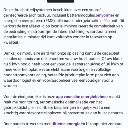
Onze thuisbatterijsystemen beschikken over een vooraf
geïntegreerde architectuur, inclusief batterijmodules,
omvormer
en
energiebeheersysteem (EMS), allemaal ondergebracht in één unit. Dit
verkort de installatietijd op locatie, minimaliseert de complexiteit van
de bedrading en stroomlijnt de inbedrijfstelling, waardoor u meer
installaties in minder tijd kunt voltooien zonder in te leveren op
kwaliteit.
Dankzij de modulaire aard van onze oplossing kunt u de capaciteit
schalen op basis van de behoeften van uw huishouden. Of uw klant
nu 5 kWh nodig heeft voor eenvoudige lastverschuiving of 30 kWh of
meer voor het opladen van elektrische voertuigen en volledige
noodstroomvoorziening, hetzelfde productplatform past zich aan,
waardoor logistiek en voorraadbeheer veel eenvoudiger voor u
worden.
Voor de eindgebruiker is onze
app voor slim energiebeheer
maakt
realtime monitoring, automatische optimalisatie van het
gebruikstijdstip en zichtbare besparingen mogelijk, wat u een
krachtig waardevoorstel oplevert bij presentaties aan huiseigenaren.
Door samen te werken met
Ultieme energieën
U koopt niet zomaar