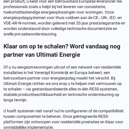
een product, u kiest voor een betrouwbare Europese leverancier die
professionals zoals u helpt bij het leveren van consistente,
toekomstbestendige energieoplossingen voor woningen. Onze
energieopslagsystemen voor thuis voldoen aan de CE-, UN-, IEC- en
VDE-AR-N-normen, worden geleverd met 20 jaar prestatiegarantie en
worden ondersteund door volledige technische documentatie en
snelle pre-salesondersteuning.
Klaar om op te schalen? Word vandaag nog
partner van Ultimati Energie
Of u nu eengezinswoningen uitrust of een netwerk van residentiële
installaties in het Verenigd Koninkrijk en Europa beheert, een
betrouwbare partner voor energieopslag maakt het verschil. Bij
Ultimati Energie richten we ons erop u te helpen met vertrouwen op
te schalen – via gestandaardiseerde alles-in-één RESS-systemen,
stabiele productbeschikbaarheid en technische ondersteuning op
lange termijn.
U hoeft systemen niet vanaf nul te configureren of de compatibiliteit
tussen componenten te beheren. Onze geïntegreerde RESS-
platformen zijn ontworpen voor residentiële prestaties en klaar voor
onmiddellijke implementatie.