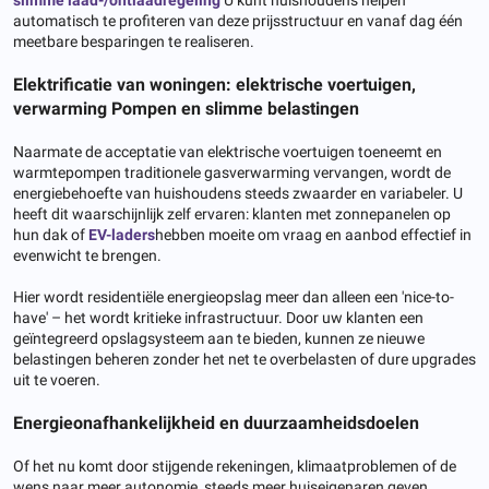
slimme laad-/ontlaadregeling
U kunt huishoudens helpen
automatisch te profiteren van deze prijsstructuur en vanaf dag één
meetbare besparingen te realiseren.
Elektrificatie van woningen: elektrische voertuigen,
verwarming
Pompen en slimme belastingen
Naarmate de acceptatie van elektrische voertuigen toeneemt en
warmtepompen traditionele gasverwarming vervangen, wordt de
energiebehoefte van huishoudens steeds zwaarder en variabeler. U
heeft dit waarschijnlijk zelf ervaren: klanten met zonnepanelen op
hun dak of
EV-laders
hebben moeite om vraag en aanbod effectief in
evenwicht te brengen.
Hier wordt residentiële energieopslag meer dan alleen een 'nice-to-
have' – het wordt kritieke infrastructuur. Door uw klanten een
geïntegreerd opslagsysteem aan te bieden, kunnen ze nieuwe
belastingen beheren zonder het net te overbelasten of dure upgrades
uit te voeren.
Energieonafhankelijkheid en duurzaamheidsdoelen
Of het nu komt door stijgende rekeningen, klimaatproblemen of de
wens naar meer autonomie, steeds meer huiseigenaren geven