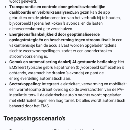
wordt geleverd.
Transparantie en controle door gebruiksvriendelijke
dashboards en verbruiksanalyses:
Een gezin kan de app
gebruiken om de piekmomenten van het verbruik bij te houden,
bijvoorbeeld tijdens het koken 's avonds, en de lasten
dienovereenkomstig te verschuiven.
Energieonafhankelijkheid door geoptimaliseerde
opslagstrategieën en bescherming tegen stroomuitval:
In een
vakantiehuisje kan de accu alvast worden opgeladen tijdens
slechte weersvoorspellingen, zodat er een ononderbroken
stroomvoorziening is.
Gemak en automatisering dankzij AI-gestuurde bediening:
Het
EMS leert typische gebruikspatronen (bijvoorbeeld koffiezetten 's
ochtends, wasmachine draaien 's avonds) en past de
energieverdeling automatisch aan.
Sectorkoppeling:
Integreert elektriciteit, verwarming en mobiliteit:
een warmtepomp draait overdag op de overschotten van de PV-
installatie, terwijl de elektrische auto 's nachts wordt opgeladen
met elektriciteit tegen een laag tarief. Dit alles wordt automatisch
beheerd door het EMS.
Toepassingsscenario's