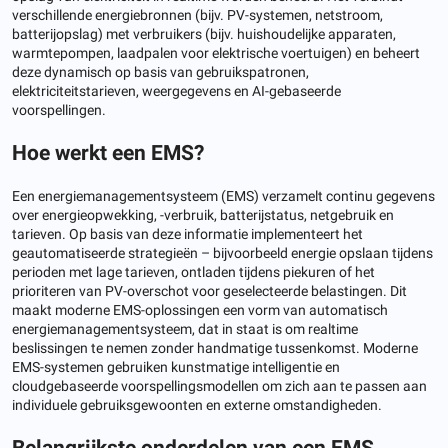
verschillende energiebronnen (bijv. PV-systemen, netstroom,
batterijopslag) met verbruikers (bijv. huishoudelijke apparaten,
warmtepompen, laadpalen voor elektrische voertuigen) en beheert
deze dynamisch op basis van gebruikspatronen,
elektriciteitstarieven, weergegevens en AI-gebaseerde
voorspellingen.
Hoe werkt een EMS?
Een energiemanagementsysteem (EMS) verzamelt continu gegevens
over energieopwekking, -verbruik, batterijstatus, netgebruik en
tarieven. Op basis van deze informatie implementeert het
geautomatiseerde strategieën – bijvoorbeeld energie opslaan tijdens
perioden met lage tarieven, ontladen tijdens piekuren of het
prioriteren van PV-overschot voor geselecteerde belastingen. Dit
maakt moderne EMS-oplossingen een vorm van automatisch
energiemanagementsysteem, dat in staat is om realtime
beslissingen te nemen zonder handmatige tussenkomst. Moderne
EMS-systemen gebruiken kunstmatige intelligentie en
cloudgebaseerde voorspellingsmodellen om zich aan te passen aan
individuele gebruiksgewoonten en externe omstandigheden.
Belangrijkste onderdelen van een EMS