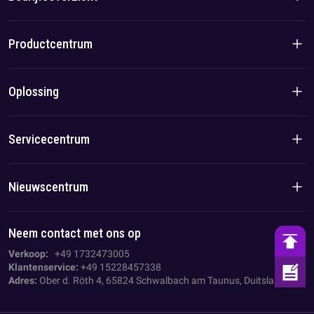
Bedrijfsintroductie
Productcentrum
Merkverhaal
Woonproducten
Oplossing
Team-/lokaal voordeel
C&I-producten
Oplossing
Servicecentrum
Geval
Privacybeleid
Nieuwscentrum
Impressum
Bedrijfsnieuws
Neem contact met ons op
AGB
Branche nieuws
Verkoop:
+49 1732473005
Klantenservice:
+49 15228457338
Adres:
Ober d. Röth 4, 65824 Schwalbach am Taunus, Duitsland