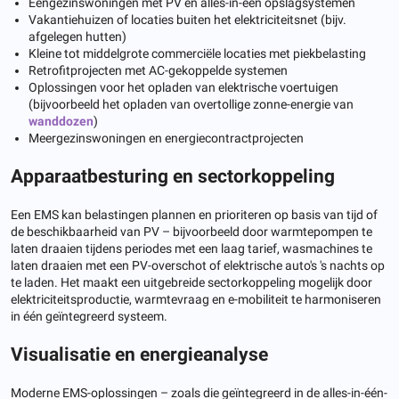
Eengezinswoningen met PV en alles-in-één opslagsystemen
Vakantiehuizen of locaties buiten het elektriciteitsnet (bijv.
afgelegen hutten)
Kleine tot middelgrote commerciële locaties met piekbelasting
Retrofitprojecten met AC-gekoppelde systemen
Oplossingen voor het opladen van elektrische voertuigen
(bijvoorbeeld het opladen van overtollige zonne-energie van
wanddozen
)
Meergezinswoningen en energiecontractprojecten
Apparaatbesturing en sectorkoppeling
Een EMS kan belastingen plannen en prioriteren op basis van tijd of
de beschikbaarheid van PV – bijvoorbeeld door warmtepompen te
laten draaien tijdens periodes met een laag tarief, wasmachines te
laten draaien met een PV-overschot of elektrische auto's 's nachts op
te laden. Het maakt een uitgebreide sectorkoppeling mogelijk door
elektriciteitsproductie, warmtevraag en e-mobiliteit te harmoniseren
in één geïntegreerd systeem.
Visualisatie en energieanalyse
Moderne EMS-oplossingen – zoals die geïntegreerd in de alles-in-één-