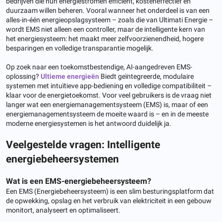
bedrijven die hun energiestromen efficiënt, kosteneffectief en
duurzaam willen beheren. Vooral wanneer het onderdeel is van een
alles-in-één energieopslagsysteem – zoals die van Ultimati Energie –
wordt EMS niet alleen een controller, maar de intelligente kern van
het energiesysteem: het maakt meer zelfvoorzienendheid, hogere
besparingen en volledige transparantie mogelijk.
Op zoek naar een toekomstbestendige, AI-aangedreven EMS-
oplossing?
Ultieme energieën
Biedt geïntegreerde, modulaire
systemen met intuïtieve app-bediening en volledige compatibiliteit –
klaar voor de energietoekomst. Voor veel gebruikers is de vraag niet
langer wat een energiemanagementsysteem (EMS) is, maar of een
energiemanagementsysteem de moeite waard is – en in de meeste
moderne energiesystemen is het antwoord duidelijk ja.
Veelgestelde vragen: Intelligente
energiebeheersystemen
Wat is een EMS-energiebeheersysteem?
Een EMS (Energiebeheersysteem) is een slim besturingsplatform dat
de opwekking, opslag en het verbruik van elektriciteit in een gebouw
monitort, analyseert en optimaliseert.