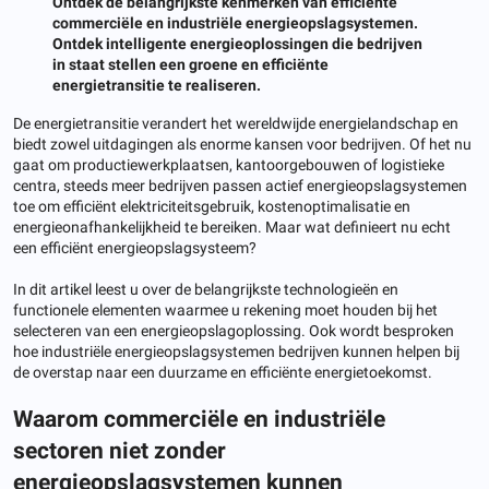
Ontdek de belangrijkste kenmerken van efficiënte
commerciële en industriële energieopslagsystemen.
Ontdek intelligente energieoplossingen die bedrijven
in staat stellen een groene en efficiënte
energietransitie te realiseren.
De energietransitie verandert het wereldwijde energielandschap en
biedt zowel uitdagingen als enorme kansen voor bedrijven. Of het nu
gaat om productiewerkplaatsen, kantoorgebouwen of logistieke
centra, steeds meer bedrijven passen actief energieopslagsystemen
toe om efficiënt elektriciteitsgebruik, kostenoptimalisatie en
energieonafhankelijkheid te bereiken. Maar wat definieert nu echt
een efficiënt energieopslagsysteem?
In dit artikel leest u over de belangrijkste technologieën en
functionele elementen waarmee u rekening moet houden bij het
selecteren van een energieopslagoplossing. Ook wordt besproken
hoe industriële energieopslagsystemen bedrijven kunnen helpen bij
de overstap naar een duurzame en efficiënte energietoekomst.
Waarom commerciële en industriële
sectoren niet zonder
energieopslagsystemen kunnen