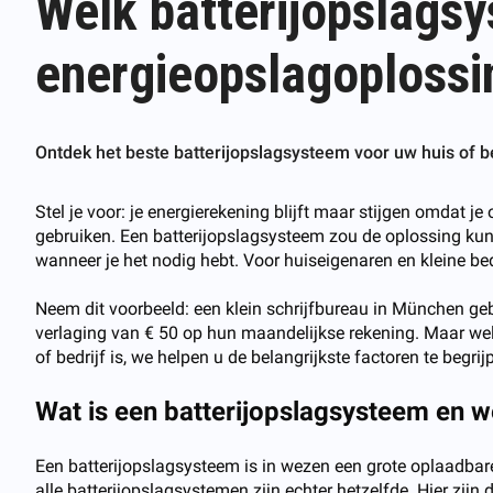
Welk batterijopslagsy
energieopslagoplossi
Ontdek het beste batterijopslagsysteem voor uw huis of b
Stel je voor: je energierekening blijft maar stijgen omdat 
gebruiken. Een batterijopslagsysteem zou de oplossing kunne
wanneer je het nodig hebt. Voor huiseigenaren en kleine bed
Neem dit voorbeeld: een klein schrijfbureau in München geb
verlaging van € 50 op hun maandelijkse rekening. Maar welk 
of bedrijf is, we helpen u de belangrijkste factoren te begr
Wat is een batterijopslagsysteem en w
Een batterijopslagsysteem is in wezen een grote oplaadbare 
alle batterijopslagsystemen zijn echter hetzelfde. Hier zijn