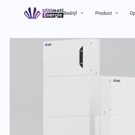
Bedrijf
Product
Op
Bedrijfsintroductie
Bedrijfsintroductie
ESG
ESG
Merkverhaal
Merkverhaal
Team-/lokaal voordeel
Team-/lokaal voordeel