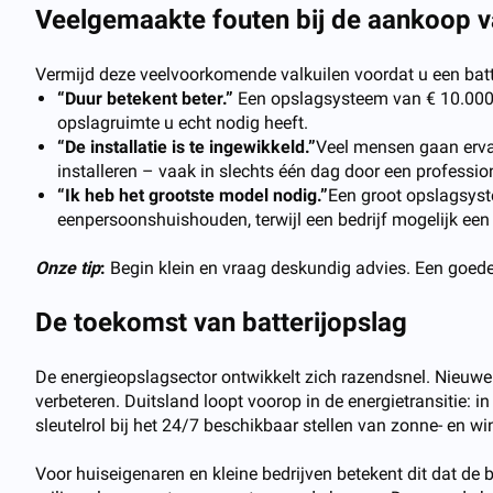
Veelgemaakte fouten bij de aankoop v
Vermijd deze veelvoorkomende valkuilen voordat u een bat
“Duur betekent beter.”
Een opslagsysteem van € 10.000 
opslagruimte u echt nodig heeft.
“De installatie is te ingewikkeld.”
Veel mensen gaan erva
installeren – vaak in slechts één dag door een professio
“Ik heb het grootste model nodig.”
Een groot opslagsyst
eenpersoonshuishouden, terwijl een bedrijf mogelijk ee
Onze tip
:
Begin klein en vraag deskundig advies. Een goede l
De toekomst van batterijopslag
De energieopslagsector ontwikkelt zich razendsnel. Nieuwe t
verbeteren. Duitsland loopt voorop in de energietransitie: i
sleutelrol bij het 24/7 beschikbaar stellen van zonne- en wi
Voor huiseigenaren en kleine bedrijven betekent dit dat de