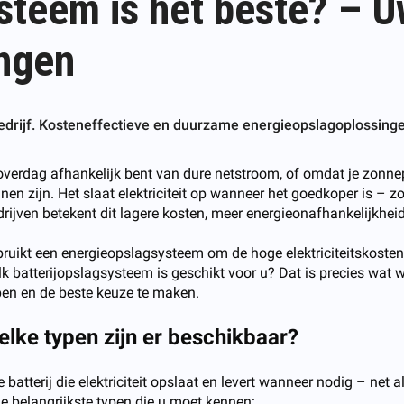
steem is het beste? – U
ngen
edrijf. Kosteneffectieve en duurzame energieopslagoplossinge
je overdag afhankelijk bent van dure netstroom, of omdat je zonne
n zijn. Het slaat elektriciteit op wanneer het goedkoper is – zoa
rijven betekent dit lagere kosten, meer energieonafhankelijkhei
ruikt een energieopslagsysteem om de hoge elektriciteitskosten
batterijopslagsysteem is geschikt voor u? Dat is precies wat we
ijpen en de beste keuze te maken.
elke typen zijn er beschikbaar?
batterij die elektriciteit opslaat en levert wanneer nodig – net 
 de belangrijkste typen die u moet kennen: