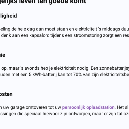
elijks leven ten goede komt
ligheid
oeling de hele dag aan moet staan en elektriciteit 's middags duu
f denk aan een kapsalon: tijdens een stroomstoring zorgt een rese
ie
 maar 's avonds heb je elektriciteit nodig. Een zonnebatterijsy
den met een 5 kWh-batterij kan tot 70% van zijn elektriciteitsb
kosten
kan uw garage omtoveren tot uw
persoonlijk oplaadstation
. Het s
ossingen die speciaal hiervoor zijn ontworpen, maar er zijn tall