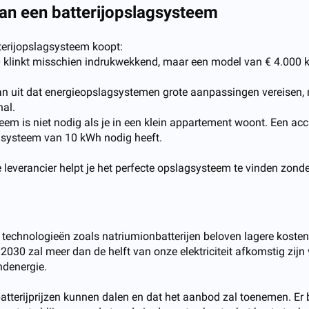
an een batterijopslagsysteem
terijopslagsysteem koopt:
klinkt misschien indrukwekkend, maar een model van € 4.000 k
n uit dat energieopslagsystemen grote aanpassingen vereisen,
nal.
eem is niet nodig als je in een klein appartement woont. Een ac
n systeem van 10 kWh nodig heeft.
everancier helpt je het perfecte opslagsysteem te vinden zonder 
echnologieën zoals natriumionbatterijen beloven lagere kosten, t
n 2030 zal meer dan de helft van onze elektriciteit afkomstig zij
ndenergie.
 batterijprijzen kunnen dalen en dat het aanbod zal toenemen. 