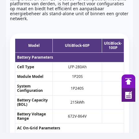
platforms van derden, is het perfect voor configuraties
op maat en biedt het efficiënt en aanpasbaar
energiebeheer als stand-alone unit of binnen een groter
netwerk.
UltiBlock-
Model
UltiBlock-60P
100P
Battery Parameters
Cell Type
LFP-280Ah
Module Model
1P20S
System
1P240S
Configuration
Battery Capacity
215kWh
(BOL)
Battery Voltage
672V-864V
Range
AC On-Grid Parameters
Grid Type
3P4W