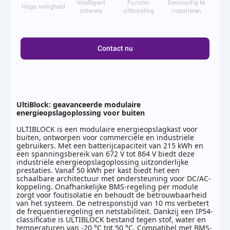
Intelligent
Functie-
Eenvoudig te
Hoge veiligheid
ontwerp
uitbreiding
installeren
Contact nu
UltiBlock: geavanceerde modulaire
energieopslagoplossing voor buiten
ULTIBLOCK is een modulaire energieopslagkast voor
buiten, ontworpen voor commerciële en industriële
gebruikers. Met een batterijcapaciteit van 215 kWh en
een spanningsbereik van 672 V tot 864 V biedt deze
industriële energieopslagoplossing uitzonderlijke
prestaties. Vanaf 50 kWh per kast biedt het een
schaalbare architectuur met ondersteuning voor DC/AC-
koppeling. Onafhankelijke BMS-regeling per module
zorgt voor foutisolatie en behoudt de betrouwbaarheid
van het systeem. De netresponstijd van 10 ms verbetert
de frequentieregeling en netstabiliteit. Dankzij een IP54-
classificatie is ULTIBLOCK bestand tegen stof, water en
temperaturen van -20 °C tot 50 °C. Compatibel met BMS-